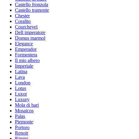
Castello fronzola
Castello tramonte
Chester
Coralito
Courchevel
Dell imperatore
Domus marmol
Elegance
Emperador
Formentera
Il mio albero
Imperiale
Latina
Lava
London
Lotus
Luxor
Luxury
Mola di bari
Mosaicos
Palas
Piemonte
Portoro
Renoir
Rimini