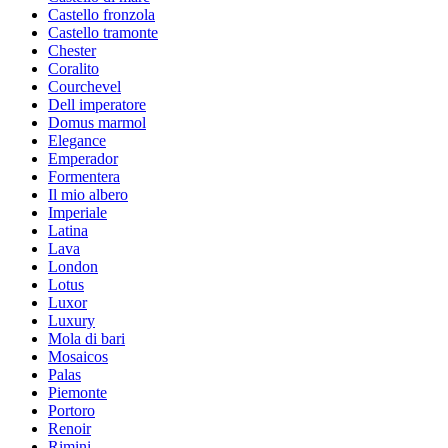
Castello fronzola
Castello tramonte
Chester
Coralito
Courchevel
Dell imperatore
Domus marmol
Elegance
Emperador
Formentera
Il mio albero
Imperiale
Latina
Lava
London
Lotus
Luxor
Luxury
Mola di bari
Mosaicos
Palas
Piemonte
Portoro
Renoir
Rimini