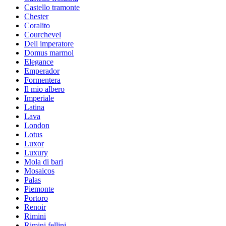
Castello tramonte
Chester
Coralito
Courchevel
Dell imperatore
Domus marmol
Elegance
Emperador
Formentera
Il mio albero
Imperiale
Latina
Lava
London
Lotus
Luxor
Luxury
Mola di bari
Mosaicos
Palas
Piemonte
Portoro
Renoir
Rimini
Rimini fellini