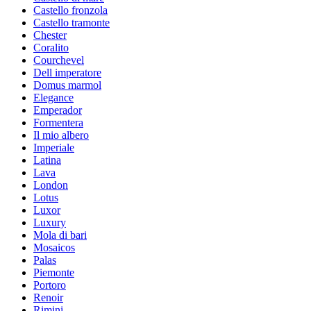
Castello fronzola
Castello tramonte
Chester
Coralito
Courchevel
Dell imperatore
Domus marmol
Elegance
Emperador
Formentera
Il mio albero
Imperiale
Latina
Lava
London
Lotus
Luxor
Luxury
Mola di bari
Mosaicos
Palas
Piemonte
Portoro
Renoir
Rimini