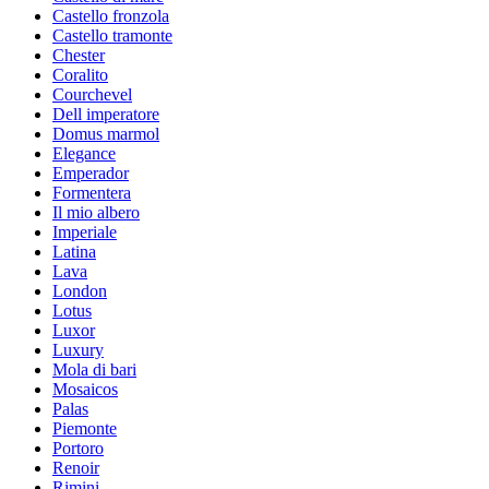
Castello fronzola
Castello tramonte
Chester
Coralito
Courchevel
Dell imperatore
Domus marmol
Elegance
Emperador
Formentera
Il mio albero
Imperiale
Latina
Lava
London
Lotus
Luxor
Luxury
Mola di bari
Mosaicos
Palas
Piemonte
Portoro
Renoir
Rimini