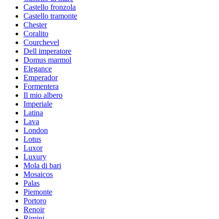
Castello fronzola
Castello tramonte
Chester
Coralito
Courchevel
Dell imperatore
Domus marmol
Elegance
Emperador
Formentera
Il mio albero
Imperiale
Latina
Lava
London
Lotus
Luxor
Luxury
Mola di bari
Mosaicos
Palas
Piemonte
Portoro
Renoir
Rimini