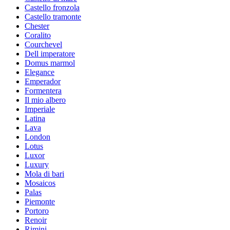
Castello fronzola
Castello tramonte
Chester
Coralito
Courchevel
Dell imperatore
Domus marmol
Elegance
Emperador
Formentera
Il mio albero
Imperiale
Latina
Lava
London
Lotus
Luxor
Luxury
Mola di bari
Mosaicos
Palas
Piemonte
Portoro
Renoir
Rimini