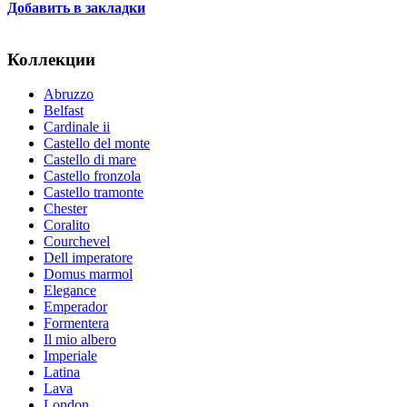
Добавить в закладки
Коллекции
Abruzzo
Belfast
Cardinale ii
Castello del monte
Castello di mare
Castello fronzola
Castello tramonte
Chester
Coralito
Courchevel
Dell imperatore
Domus marmol
Elegance
Emperador
Formentera
Il mio albero
Imperiale
Latina
Lava
London