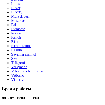
Lotus
Luxor
Luxury
Mola di bari
Mosaicos
Palas
Piemonte
Portoro
Renoir
Rimini
Rimini fellini
Ruskin
Savanna marmol
Sky
Tuli-poni
Val grande
Valentino chiaro scuro
Vaticano
Villa ritz
Время работы
пн. - пт.: 10:00 — 21:00